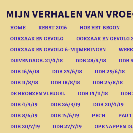
Ga
MIJN VERHALEN VAN VROE
direct
naar
HOME
KERST 2016
HOE HET BEGON
de
OORZAAK EN GEVOLG
OORZAAK EN GEVOLG 
hoofdinhoud
OORZAAK EN GEVOLG 6-MIJMERINGEN
WEEK
DUIVENDAGB. 21/4/18
DDB 28/4/18
DDB 4
DDB 16/6/18
DDB 23/6/18
DDB 29/6/18
DDB 11/8/18
DDB 18/8/18
DDB 25/8/18
DE BRONZEN VLEUGEL
DDB 14/11/18
DDB 
DDB 4/3/19
DDB 26/3/19
DDB 20/4/19
DDB 8/6/19
DDB 15/6/19
PECH
PAU T
DDB 20/7/19
DDB 27/7/19
OPKNAPPEN D