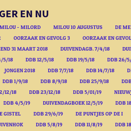
GER EN NU
MILOU - MILORD
MILOU 10 AUGUSTUS
DE ME
2
OORZAAK EN GEVOLG 3
OORZAAK EN GEVOL
END 31 MAART 2018
DUIVENDAGB. 7/4/18
DUI
/5/18
DDB 12/5/18
DDB 19/5/18
DDB 26/5
JONGEN 2018
DDB 7/7/18
DDB 14/7/18
D
DDB 1/9/18
DDB 8/9/18
DDB 25/9/18
DDB
2/12/18
DDB 23/12/18
DDB 5/01/19
NIEUW
DDB 4/5/19
DUIVENDAGBOEK 12/5/19
DDB 18
E GISTEL
DDB 29/6/19
DE PUNTJES OP DE I
UIVENHOK
DDB 5/8/19
DDB 11/8/19
DDB 18