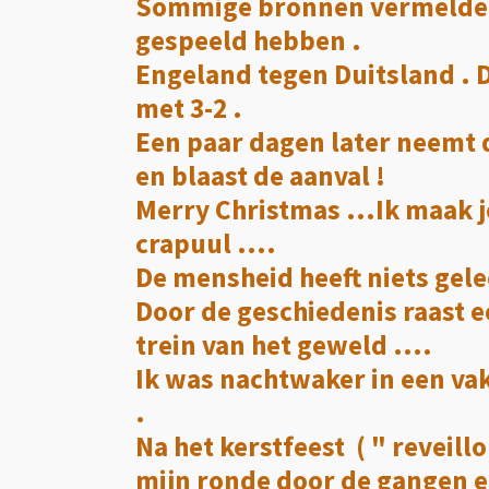
Sommige bronnen vermelden 
gespeeld hebben .
Engeland tegen Duitsland .
met 3-2 .
Een paar dagen later neemt 
en blaast de aanval !
Merry Christmas ...Ik maak j
crapuul ....
De mensheid heeft niets gele
Door de geschiedenis raast 
trein van het geweld ....
Ik was nachtwaker in een va
.
Na het kerstfeest ( " reveill
mijn ronde door de gangen 