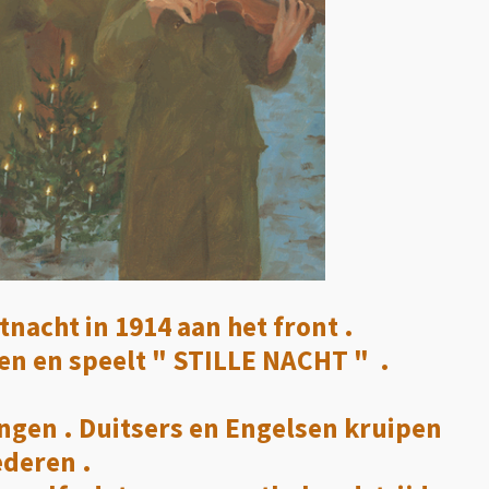
tnacht in 1914 aan het front .
en en speelt " STILLE NACHT " .
ngen . Duitsers en Engelsen kruipen
ederen .