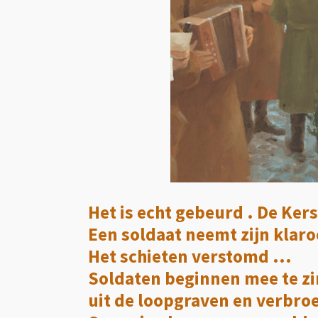
Het is echt gebeurd . De Kers
Een soldaat neemt zijn klaro
Het schieten verstomd ...
Soldaten beginnen mee te zi
uit de loopgraven en verbro