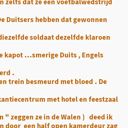
zelfs dat ze een voetbalwedstrijd
 De Duitsers hebben dat gewonnen
diezelfde soldaat dezelfde klaroen
e kapot ...smerige Duits , Engels
erd .
een trein besmeurd met bloed . De
kantiecentrum met hotel en feestzaal
on " zeggen ze in de Walen ) deed ik
en door een half open kamerdeur zag