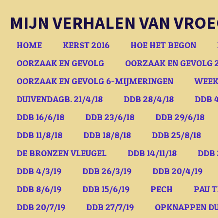
Ga
MIJN VERHALEN VAN VROE
direct
naar
HOME
KERST 2016
HOE HET BEGON
de
OORZAAK EN GEVOLG
OORZAAK EN GEVOLG 
hoofdinhoud
OORZAAK EN GEVOLG 6-MIJMERINGEN
WEEK
DUIVENDAGB. 21/4/18
DDB 28/4/18
DDB 4
DDB 16/6/18
DDB 23/6/18
DDB 29/6/18
DDB 11/8/18
DDB 18/8/18
DDB 25/8/18
DE BRONZEN VLEUGEL
DDB 14/11/18
DDB 
DDB 4/3/19
DDB 26/3/19
DDB 20/4/19
DDB 8/6/19
DDB 15/6/19
PECH
PAU T
DDB 20/7/19
DDB 27/7/19
OPKNAPPEN D