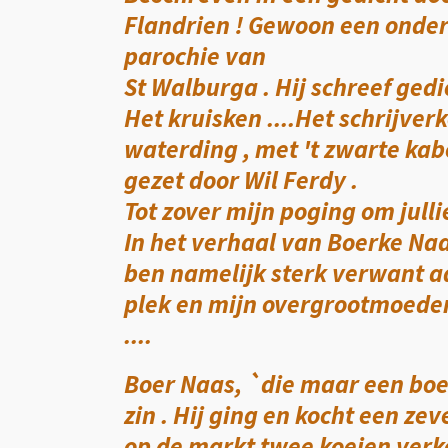
Flandrien ! Gewoon een onde
parochie van
St Walburga . Hij schreef gedic
Het kruisken ....Het schrijver
waterding , met 't zwarte kab
gezet door Wil Ferdy .
Tot zover mijn poging om julli
In het verhaal van Boerke Naa
ben namelijk sterk verwant aa
plek en mijn overgrootmoede
....
Boer Naas, `die maar een boe
zin . Hij ging en kocht een zeve
op de markt twee koeien verk