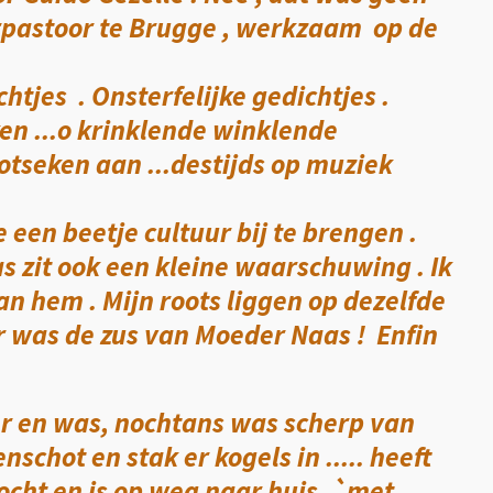
rpastoor te Brugge , werkzaam op de
htjes . Onsterfelijke gedichtjes .
ken ...o krinklende winklende
otseken aan ...destijds op muziek
e een beetje cultuur bij te brengen .
s zit ook een kleine waarschuwing . Ik
n hem . Mijn roots liggen op dezelfde
r was de zus van Moeder Naas !
Enfin
r en was, nochtans was scherp van
nschot en stak er kogels in ..... heeft
ocht en is op weg naar huis, `met