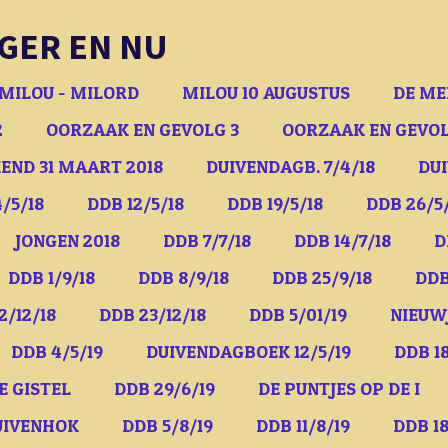
GER EN NU
MILOU - MILORD
MILOU 10 AUGUSTUS
DE ME
2
OORZAAK EN GEVOLG 3
OORZAAK EN GEVOL
END 31 MAART 2018
DUIVENDAGB. 7/4/18
DUI
/5/18
DDB 12/5/18
DDB 19/5/18
DDB 26/5
JONGEN 2018
DDB 7/7/18
DDB 14/7/18
D
DDB 1/9/18
DDB 8/9/18
DDB 25/9/18
DDB
2/12/18
DDB 23/12/18
DDB 5/01/19
NIEUW
DDB 4/5/19
DUIVENDAGBOEK 12/5/19
DDB 18
E GISTEL
DDB 29/6/19
DE PUNTJES OP DE I
UIVENHOK
DDB 5/8/19
DDB 11/8/19
DDB 18