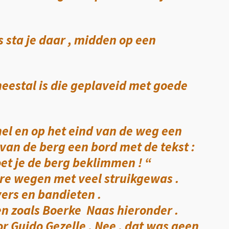
s sta je daar , midden op een
meestal is die geplaveid met goede
el en op het eind van de weg een
 van de berg een bord met de tekst :
oet je de berg beklimmen ! “
ere wegen met veel struikgewas .
vers en bandieten .
en zoals Boerke Naas hieronder .
r Guido Gezelle . Nee , dat was geen