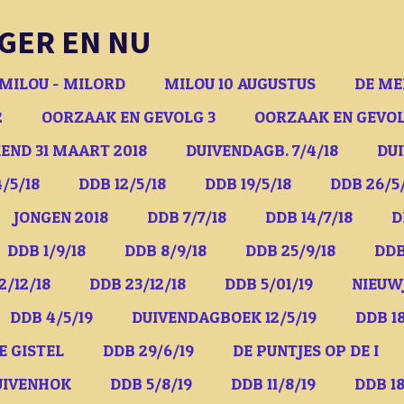
GER EN NU
MILOU - MILORD
MILOU 10 AUGUSTUS
DE ME
2
OORZAAK EN GEVOLG 3
OORZAAK EN GEVOL
END 31 MAART 2018
DUIVENDAGB. 7/4/18
DUI
/5/18
DDB 12/5/18
DDB 19/5/18
DDB 26/5
JONGEN 2018
DDB 7/7/18
DDB 14/7/18
D
DDB 1/9/18
DDB 8/9/18
DDB 25/9/18
DDB
2/12/18
DDB 23/12/18
DDB 5/01/19
NIEUW
DDB 4/5/19
DUIVENDAGBOEK 12/5/19
DDB 18
E GISTEL
DDB 29/6/19
DE PUNTJES OP DE I
UIVENHOK
DDB 5/8/19
DDB 11/8/19
DDB 18