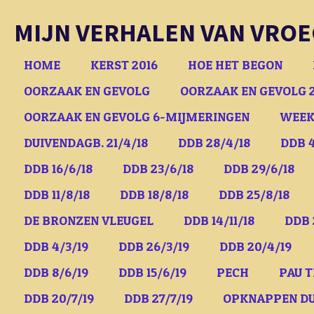
Ga
MIJN VERHALEN VAN VROE
direct
naar
HOME
KERST 2016
HOE HET BEGON
de
OORZAAK EN GEVOLG
OORZAAK EN GEVOLG 
hoofdinhoud
OORZAAK EN GEVOLG 6-MIJMERINGEN
WEEK
DUIVENDAGB. 21/4/18
DDB 28/4/18
DDB 4
DDB 16/6/18
DDB 23/6/18
DDB 29/6/18
DDB 11/8/18
DDB 18/8/18
DDB 25/8/18
DE BRONZEN VLEUGEL
DDB 14/11/18
DDB 
DDB 4/3/19
DDB 26/3/19
DDB 20/4/19
DDB 8/6/19
DDB 15/6/19
PECH
PAU T
DDB 20/7/19
DDB 27/7/19
OPKNAPPEN D