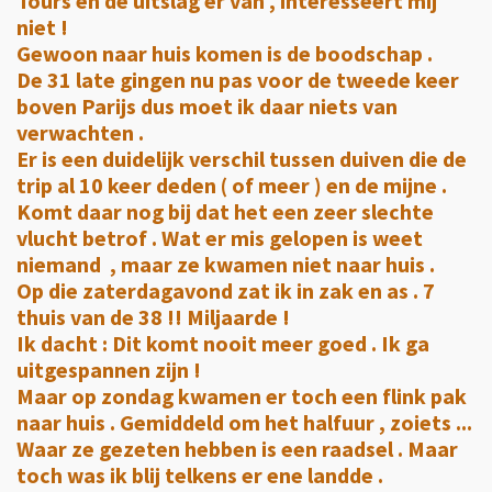
Tours en de uitslag er van , interesseert mij
niet !
Gewoon naar huis komen is de boodschap .
De 31 late gingen nu pas voor de tweede keer
boven Parijs dus moet ik daar niets van
verwachten .
Er is een duidelijk verschil tussen duiven die de
trip al 10 keer deden ( of meer ) en de mijne .
Komt daar nog bij dat het een zeer slechte
vlucht betrof . Wat er mis gelopen is weet
niemand , maar ze kwamen niet naar huis .
Op die zaterdagavond zat ik in zak en as . 7
thuis van de 38 !! Miljaarde !
Ik dacht : Dit komt nooit meer goed . Ik ga
uitgespannen zijn !
Maar op zondag kwamen er toch een flink pak
naar huis . Gemiddeld om het halfuur , zoiets ...
Waar ze gezeten hebben is een raadsel . Maar
toch was ik blij telkens er ene landde .