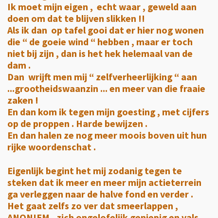
Ik moet mijn eigen , echt waar , geweld aan
doen om dat te blijven slikken !!
Als ik dan op tafel gooi dat er hier nog wonen
die “ de goeie wind “ hebben , maar er toch
niet bij zijn , dan is het hek helemaal van de
dam .
Dan wrijft men mij “ zelfverheerlijking “ aan
...grootheidswaanzin ... en meer van die fraaie
zaken !
En dan kom ik tegen mijn goesting , met cijfers
op de proppen . Harde bewijzen .
En dan halen ze nog meer moois boven uit hun
rijke woordenschat .
Eigenlijk begint het mij zodanig tegen te
steken dat ik meer en meer mijn actieterrein
ga verleggen naar de halve fond en verder .
Het gaat zelfs zo ver dat smeerlappen ,
ANONIEM , zich ongelofelijk geniepig en vals ,