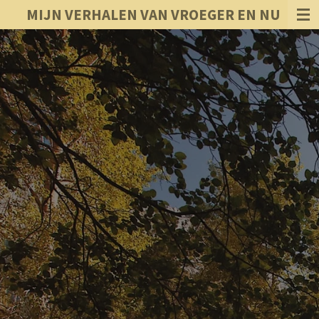
MIJN VERHALEN VAN VROEGER EN NU
Ga
direct
naar
de
hoofdinhoud