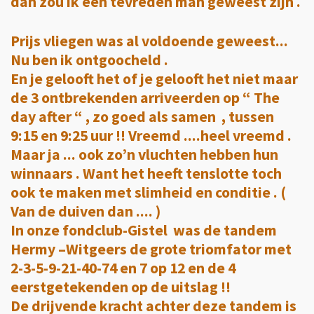
dan zou ik een tevreden man geweest zijn .
Prijs vliegen was al voldoende geweest...
Nu ben ik ontgoocheld .
En je gelooft het of je gelooft het niet maar
de 3 ontbrekenden arriveerden op “ The
day after “ , zo goed als samen , tussen
9:15 en 9:25 uur !! Vreemd ....heel vreemd .
Maar ja ... ook zo’n vluchten hebben hun
winnaars . Want het heeft tenslotte toch
ook te maken met slimheid en conditie . (
Van de duiven dan .... )
In onze fondclub-Gistel was de tandem
Hermy –Witgeers de grote triomfator met
2-3-5-9-21-40-74 en 7 op 12 en de 4
eerstgetekenden op de uitslag !!
De drijvende kracht achter deze tandem is