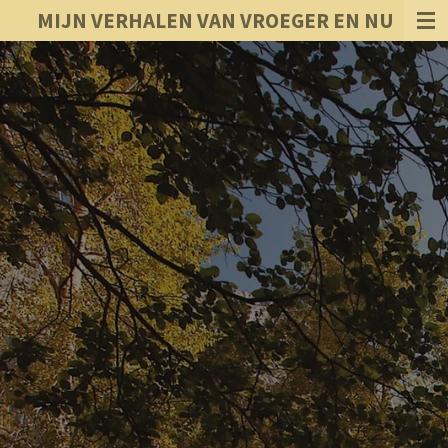
MIJN VERHALEN VAN VROEGER EN NU
Ga
direct
naar
de
hoofdinhoud