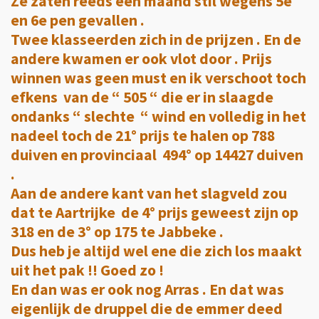
Ze zaten reeds een maand stil wegens 5e
en 6e pen gevallen .
Twee klasseerden zich in de prijzen . En de
andere kwamen er ook vlot door . Prijs
winnen was geen must en ik verschoot toch
efkens van de “ 505 “ die er in slaagde
ondanks “ slechte “ wind en volledig in het
nadeel toch de 21° prijs te halen op 788
duiven en provinciaal 494° op 14427 duiven
.
Aan de andere kant van het slagveld zou
dat te Aartrijke de 4° prijs geweest zijn op
318 en de 3° op 175 te Jabbeke .
Dus heb je altijd wel ene die zich los maakt
uit het pak !! Goed zo !
En dan was er ook nog Arras . En dat was
eigenlijk de druppel die de emmer deed