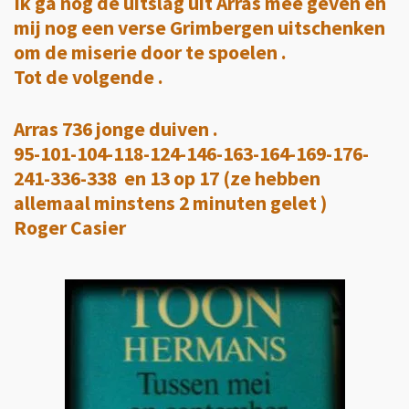
Ik ga nog de uitslag uit Arras mee geven en
mij nog een verse Grimbergen uitschenken
om de miserie door te spoelen .
Tot de volgende .
Arras 736 jonge duiven .
95-101-104-118-124-146-163-164-169-176-
241-336-338 en 13 op 17 (ze hebben
allemaal minstens 2 minuten gelet )
Roger Casier