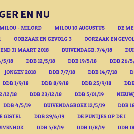
GER EN NU
MILOU - MILORD
MILOU 10 AUGUSTUS
DE ME
2
OORZAAK EN GEVOLG 3
OORZAAK EN GEVOL
END 31 MAART 2018
DUIVENDAGB. 7/4/18
DUI
/5/18
DDB 12/5/18
DDB 19/5/18
DDB 26/5
JONGEN 2018
DDB 7/7/18
DDB 14/7/18
D
DDB 1/9/18
DDB 8/9/18
DDB 25/9/18
DDB
2/12/18
DDB 23/12/18
DDB 5/01/19
NIEUW
DDB 4/5/19
DUIVENDAGBOEK 12/5/19
DDB 18
E GISTEL
DDB 29/6/19
DE PUNTJES OP DE I
UIVENHOK
DDB 5/8/19
DDB 11/8/19
DDB 18