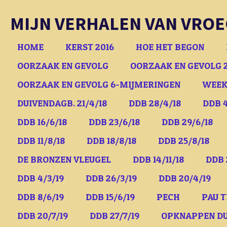
Ga
MIJN VERHALEN VAN VROE
direct
naar
HOME
KERST 2016
HOE HET BEGON
de
OORZAAK EN GEVOLG
OORZAAK EN GEVOLG 
hoofdinhoud
OORZAAK EN GEVOLG 6-MIJMERINGEN
WEEK
DUIVENDAGB. 21/4/18
DDB 28/4/18
DDB 4
DDB 16/6/18
DDB 23/6/18
DDB 29/6/18
DDB 11/8/18
DDB 18/8/18
DDB 25/8/18
DE BRONZEN VLEUGEL
DDB 14/11/18
DDB 
DDB 4/3/19
DDB 26/3/19
DDB 20/4/19
DDB 8/6/19
DDB 15/6/19
PECH
PAU T
DDB 20/7/19
DDB 27/7/19
OPKNAPPEN D