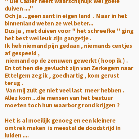
" Die Casier heeft waarschijnlijk wel goeie
duiven ...."
Och ja ...geen sant in eigen land . Maar in het
binnenland weten ze wel beter...
Dus ja , met duiven voor " het schreefke " ging
het best wel leuk zijn gangetje .
Ik heb niemand pijn gedaan , niemands centjes
af gespeeld ,
niemand op de zenuwen gewerkt ( hoop ik ) .
En tot hen die gevlucht zijn van Zerkegem naar
Ettelgem zeg ik , goedhartig , kom gerust
terug .
Van mij zult ge niet veel last meer hebben .
Allez kom ...die mensen van het bestuur
moeten toch hun waarborg rond krijgen ?
Het is al moeilijk genoeg en een kleinere
omtrek maken is meestal de doodstrijd in
luiden ....