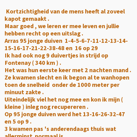
Kortzichtigheid van de mens heeft al zoveel
kapot gemaakt .
Maar goed , we leren er mee leven en jullie
hebben recht op een uitslag .
Arras 95 jonge duiven 1-4-5-6-7-11-12-13-14-
15-16-17-21-22-38-48 en 16 op 29
Ik had ook nog 9 duivertjes in strijd op
Fontenay ( 340 km ) .
Het was hun eerste keer met 2 nachten mand .
Ze kwamen slecht en ik begon al te wanhopen
toen de snelheid onder de 1000 meter per
minuut zakte .
Uiteindelijk viel het nog mee en kon ik mijn (
kleine ) inleg nog recupereren .
Op 95 jonge duiven werd het 13-16-26-32-47
en 5 op 9 .
3 kwamen pas 's anderendaags thuis wat
allerminst normaal is .