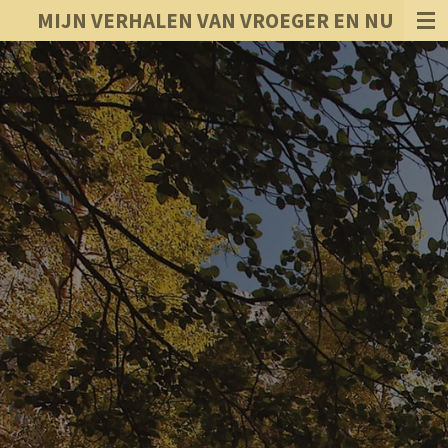
MIJN VERHALEN VAN VROEGER EN NU
Ga
direct
naar
de
hoofdinhoud