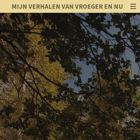
MIJN VERHALEN VAN VROEGER EN NU
Ga
direct
naar
de
hoofdinhoud