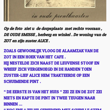
Op de foto ziet u de dorpsplaats met rechts vooraan ,
DE OUDE SMISSE , herberg en winkel . De woning van de
ZOT en zijn zuster ALICE .
ZOALS GEWOONLIJK VLOOG DE ALAAMZAK VAN DE
ZOT IN EEN HOEK VAN HET CAFE .
HIJ NESTELDE ZICH NAAST DE LEUVENSE STOOF EN
WREEF ZICH VERGENOEGD IN DE HANDEN TOEN
ZUSTER-LIEF ALICE HEM TRAKTEERDE OP EEN
SCHUIMENDE PINT .
“ DE EERSTE IS VAN HET HUIS “ ZEI ZE EN DE ZOT ZEI
NIETS EN KAPTE DE PINT IN TWEE TEUGEN NAAR
BINNEN …