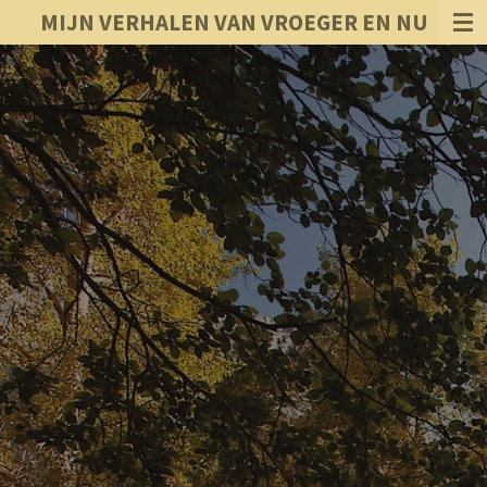
MIJN VERHALEN VAN VROEGER EN NU
Ga
direct
naar
de
hoofdinhoud