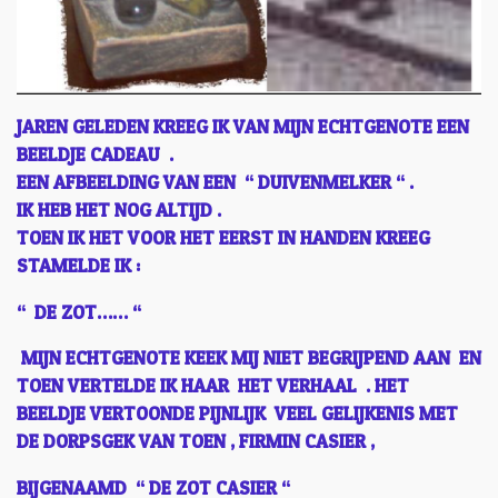
JAREN GELEDEN KREEG IK VAN MIJN ECHTGENOTE EEN
BEELDJE CADEAU .
EEN AFBEELDING VAN EEN “ DUIVENMELKER “ .
IK HEB HET NOG ALTIJD .
TOEN IK HET VOOR HET EERST IN HANDEN KREEG
STAMELDE IK :
“ DE ZOT…… “
MIJN ECHTGENOTE KEEK MIJ NIET BEGRIJPEND AAN EN
TOEN VERTELDE IK HAAR HET VERHAAL . HET
BEELDJE VERTOONDE PIJNLIJK VEEL GELIJKENIS MET
DE DORPSGEK VAN TOEN , FIRMIN CASIER ,
BIJGENAAMD “ DE ZOT CASIER “