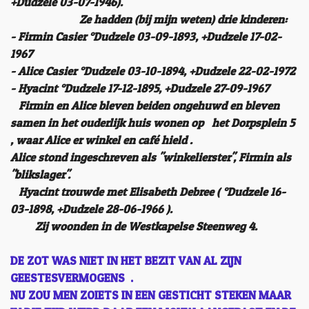
+Dudzele 03-07-1946).
Ze hadden (bij mijn weten) drie kinderen:
- Firmin Casier °Dudzele 03-09-1893, +Dudzele 17-02-
1967
- Alice Casier °Dudzele 03-10-1894, +Dudzele 22-02-1972
- Hyacint °Dudzele 17-12-1895, +Dudzele 27-09-1967
Firmin en Alice bleven beiden ongehuwd en bleven
samen in het ouderlijk huis wonen op het Dorpsplein 5
, waar Alice er winkel en café hield .
Alice stond ingeschreven als "winkelierster", Firmin als
"blikslager".
Hyacint trouwde met Elisabeth Debree ( °Dudzele 16-
03-1898, +Dudzele 28-06-1966 ).
Zij woonden in de Westkapelse Steenweg 4.
DE ZOT WAS NIET IN HET BEZIT VAN AL ZIJN
GEESTESVERMOGENS .
NU ZOU MEN ZOIETS IN EEN GESTICHT STEKEN MAAR