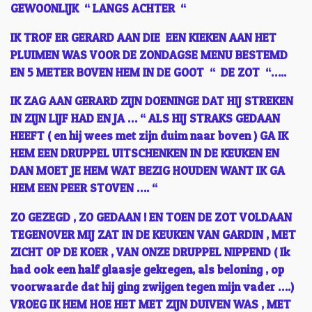
GEWOONLIJK “ LANGS ACHTER “
IK TROF ER GERARD AAN DIE EEN KIEKEN AAN HET
PLUIMEN WAS VOOR DE ZONDAGSE MENU BESTEMD
EN 5 METER BOVEN HEM IN DE GOOT “ DE ZOT “…..
IK ZAG AAN GERARD ZIJN DOENINGE DAT HIJ STREKEN
IN ZIJN LIJF HAD EN JA … “ ALS HIJ STRAKS GEDAAN
HEEFT ( en hij wees met zijn duim naar boven ) GA IK
HEM EEN DRUPPEL UITSCHENKEN IN DE KEUKEN EN
DAN MOET JE HEM WAT BEZIG HOUDEN WANT IK GA
HEM EEN PEER STOVEN …. “
ZO GEZEGD , ZO GEDAAN ! EN TOEN DE ZOT VOLDAAN
TEGENOVER MIJ ZAT IN DE KEUKEN VAN GARDIN , MET
ZICHT OP DE KOER , VAN ONZE DRUPPEL NIPPEND ( Ik
had ook een half glaasje gekregen, als beloning , op
voorwaarde dat hij ging zwijgen tegen mijn vader ….)
VROEG IK HEM HOE HET MET ZIJN DUIVEN WAS , MET