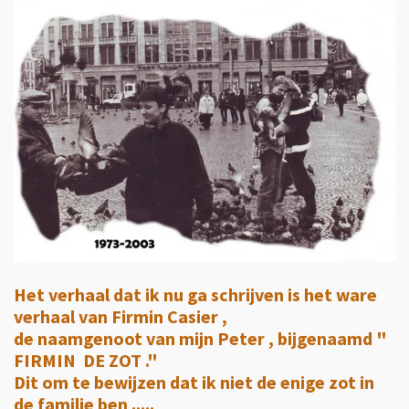
Het verhaal dat ik nu ga schrijven is het ware
verhaal van Firmin Casier ,
de naamgenoot van mijn Peter , bijgenaamd "
FIRMIN DE ZOT ."
Dit om te bewijzen dat ik niet de enige zot in
de familie ben .....