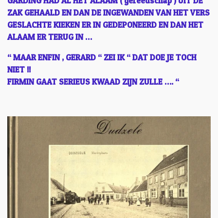
GARDING HAD AL HET ALAAM ( gereedschap ) UIT DE
ZAK GEHAALD EN DAN DE INGEWANDEN VAN HET VERS
GESLACHTE KIEKEN ER IN GEDEPONEERD EN DAN HET
ALAAM ER TERUG IN …
“ MAAR ENFIN , GERARD “ ZEI IK “ DAT DOE JE TOCH
NIET !!
FIRMIN GAAT SERIEUS KWAAD ZIJN ZULLE …. “