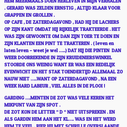
HEM MEERMAALS DOEN HERLEVEN IN MIJN VERHALEN
. GERARD WAS ZELDEN ERNSTIG , ALTIJD KLAAR VOOR
GRAPPEN EN GROLLEN .
OP CAFE , DE ZATERDAGAVOND , HAD HIJ DE LACHERS
OP ZIJN KANT OMDAT HIJ RIJKELIJK TRAKTEERDE . HET
WAS ZIJN GEWOONTE OM DAN ZIJN TOER TE DOEN EN
ZIJN KLANTEN EEN PINT TE TRAKTEREN . ( leven en
laten leven – weet je wel …..) DAT HIJ DIE PINTEN DAN
WEER DOORREKENDE IN ZIJN KRUIDENIERSWINKEL
STOORDE ONS WEINIG WANT ER WAS EEN REDELIJK
EVENWICHT EN HET STAK TOENDERTIJD ALLEMAAL ZO
NAUW NIET …..WANT OP ZATERDAGAVOND , NA EEN
WEEK HARD LABEUR , VIEL ALLES IN DE PLOOI !
GARDING ….MENTEN DE ZOT WAS VELE KEREN HET
MIKPUNT VAN ZIJN SPOT .
DE ZOT KON DE LETTER “ D “ NIET UITSPREKEN . EN
ALS GARDIN HEM AAN HET KL…. WAS EN HET WERD
HEM TE VEEL , RIEP HIJ MET SCHRILLE OVERSLAANDE