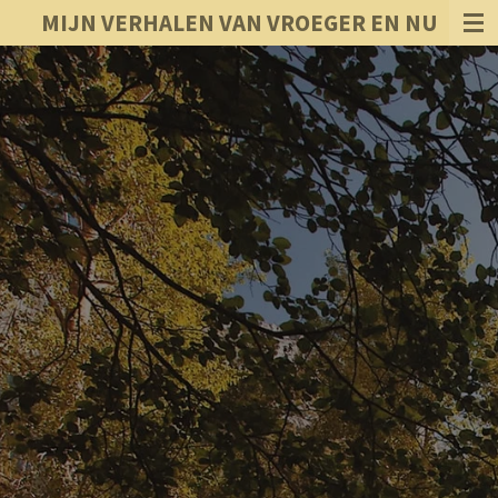
MIJN VERHALEN VAN VROEGER EN NU
Ga
direct
naar
de
hoofdinhoud