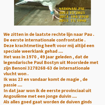
We zitten in de laatste rechte lijn naar Pau .
De eerste internationale confrontatie .
Deze krachtmeting heeft voor mij altijd een
speciale weerklank gehad ....
Het was in 1970 , 49 jaar geleden , dat de
legendarische Paul Bostyn uit Moorslede met
zijn Benoni 3278268-63 de internationale
vlucht won .
Ik was 23 en vandaar komt de magie , de
passie ....
In dat jaar won ik de eerste provinciaal uit
Angoulème met een jonge duivin ....
Als alles goed gaat worden de duiven ginds