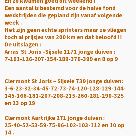
En ze kwamen goed dit weekend !
Een aantal is bestemd voor de halve fond
wedstrijden die gepland zijn vanaf volgende
week .
Het zijn geen echte sprinters maar ze vliegen
toch al prijsjes van 200 km en dat beloofd !!
De uitslagen :
Arras St Joris –Sijsele 1171 jonge duiven :
7-101-126-207-254-289-376-399 en 8 op 9
Clermont St Joris – Sijsele 739 jonge duiven:
3-6-23-32-34-45-72-73-74-120-128-129-144-
145-166-181-207-208-215-260-281-290-325
en 23 op 29
Clermont Aartrijke 271 jonge duiven :
25-40-52-53-59-75-96-102-103-112 en 10 op
14 .