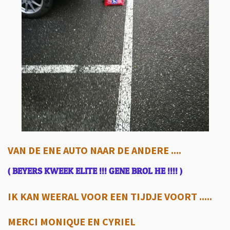
VAN DE ENE AUTO NAAR DE ANDERE ....
( BEYERS KWEEK ELITE !!! GENE BROL HE !!!! )
IK KAN WEERAL VOOR EEN TIJDJE VOORT .....
MERCI MONIQUE EN CYRIEL