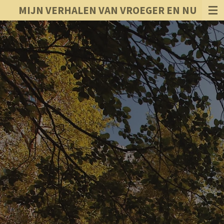
MIJN VERHALEN VAN VROEGER EN NU
Ga
direct
naar
de
hoofdinhoud