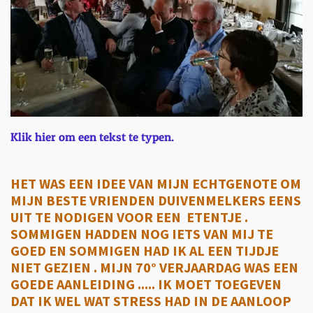
Klik hier om een tekst te typen.
HET WAS EEN IDEE VAN MIJN ECHTGENOTE OM
MIJN BESTE VRIENDEN DUIVENMELKERS EENS
UIT TE NODIGEN VOOR EEN ETENTJE .
SOMMIGEN HADDEN NOG IETS VAN MIJ TE
GOED EN SOMMIGEN HAD IK AL EEN TIJDJE
NIET GEZIEN . MIJN 70° VERJAARDAG WAS EEN
GOEDE AANLEIDING ..... IK MOET TOEGEVEN
DAT IK WEL WAT STRESS HAD IN DE AANLOOP