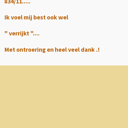
834/11.....
Ik voel mij best ook wel
" verrijkt "....
Met ontroering en heel veel dank .!
Maak jouw eigen website met
JouwWeb
2017 - 2024 VERHALEN