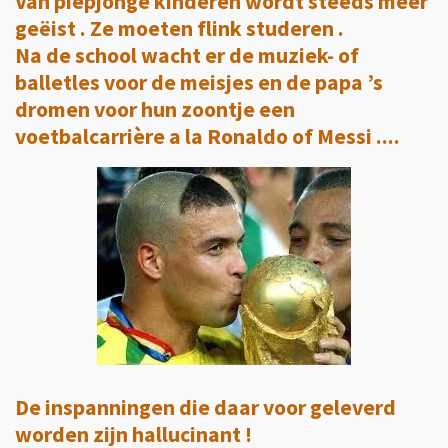
Van piepjonge kinderen wordt steeds meer
geëist . Ze moeten flink studeren .
Na de school wacht er de muziek- of
balletles voor de meisjes en de papa ’s
dromen voor hun zoontje een
voetbalcarrière a la Ronaldo of Messi ....
De inspanningen die daar voor geleverd
worden zijn hallucinant !