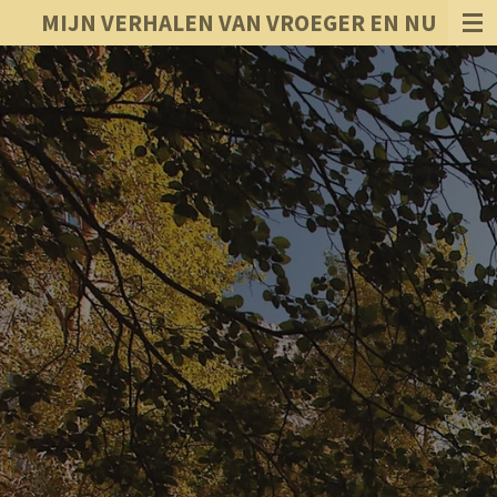
MIJN VERHALEN VAN VROEGER EN NU
Ga
direct
naar
de
hoofdinhoud