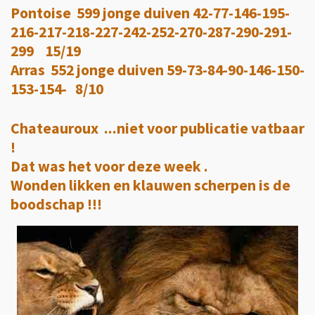
Pontoise 599 jonge duiven 42-77-146-195-
216-217-218-227-242-252-270-287-290-291-
299 15/19
Arras 552 jonge duiven 59-73-84-90-146-150-
153-154- 8/10
Chateauroux ...niet voor publicatie vatbaar
!
Dat was het voor deze week .
Wonden likken en klauwen scherpen is de
boodschap !!!