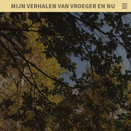
MIJN VERHALEN VAN VROEGER EN NU
Ga
direct
naar
de
hoofdinhoud